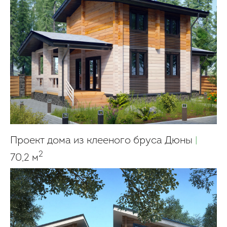
Проект дома из клееного бруса Дюны
|
2
70,2 м