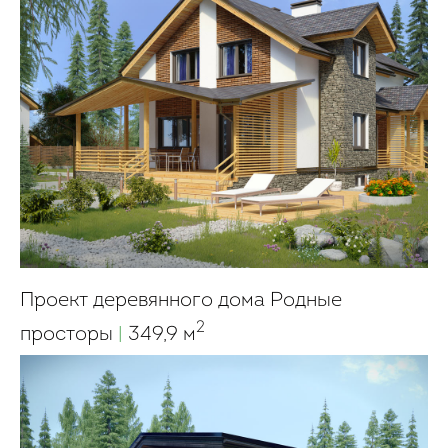
Проект деревянного дома Родные
2
просторы
|
349,9 м