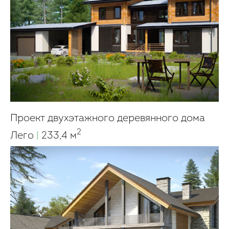
Проект двухэтажного деревянного дома
2
Лего
|
233,4 м