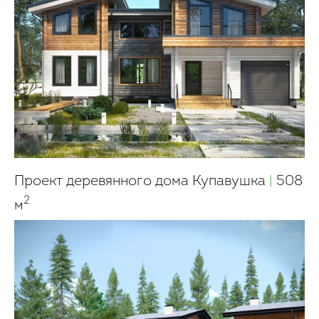
Проект деревянного дома Купавушка
|
508
2
м