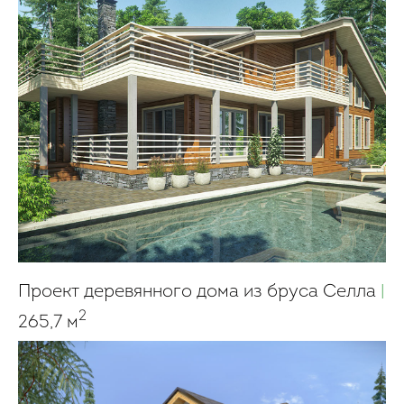
Проект деревянного дома из бруса Селла
|
2
265,7 м