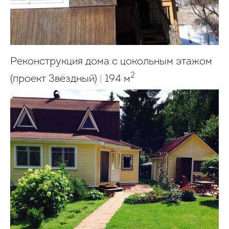
Реконструкция дома с цокольным этажом
2
(проект Звёздный)
|
194 м