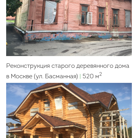
Реконструкция старого деревянного дома
2
в Москве (ул. Басманная)
|
520 м