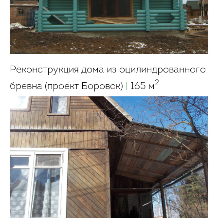
Реконструкция дома из оцилиндрованного
2
бревна (проект Боровск)
|
165 м