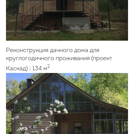
Реконструкция дачного дома для
круглогодичного проживания (проект
2
Каскад)
|
134 м