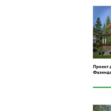
Проект 
Фазенд