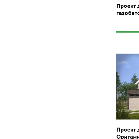
Проект 
газобет
Проект 
Оригам