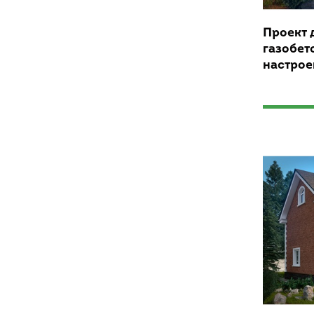
Проект 
газобет
настрое