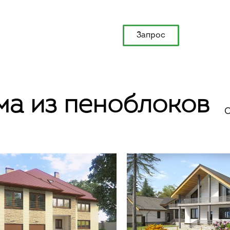
Запрос
ма из пеноблоков
С