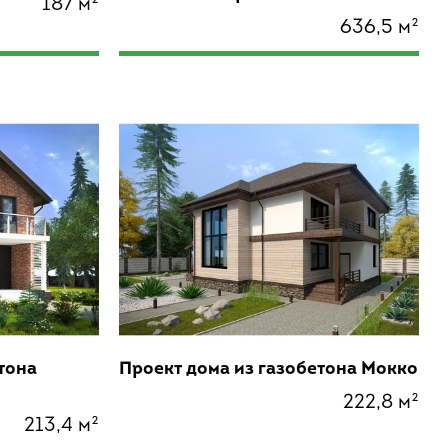
187 м²
636,5 м²
тона
Проект дома из газобетона Мокко
222,8 м²
213,4 м²