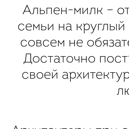
Альпен-милк – о
семьи на круглый 
совсем не обязат
Достаточно пост
своей архитекту
л