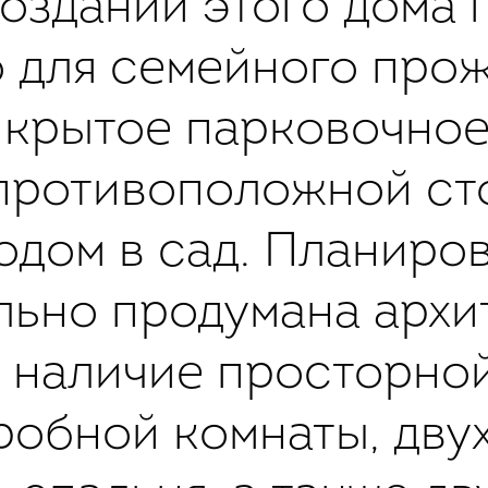
оздании этого дома 
 для семейного прож
крытое парковочное
 противоположной с
одом в сад. Планиро
ьно продумана архи
 наличие просторной
робной комнаты, двух