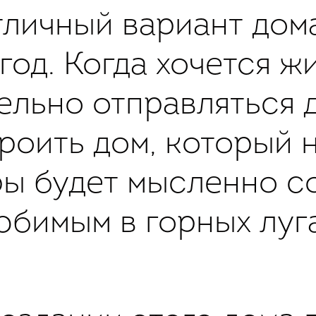
тличный вариант дом
год. Когда хочется ж
ельно отправляться д
роить дом, который 
ры будет мысленно со
юбимым в горных луга