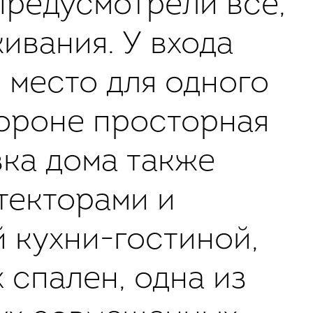
предусмотрели все,
ивания. У входа
 место для одного
тороне просторная
вка дома также
текторами и
 кухни-гостиной,
 спален, одна из