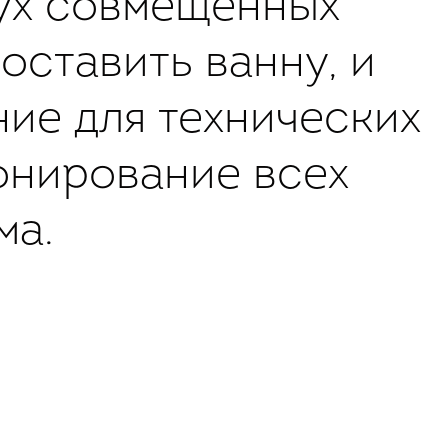
вух совмещенных
оставить ванну, и
ие для технических
онирование всех
ма.