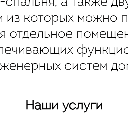
-спальня, а также д
м из которых можно п
ся отдельное помещен
печивающих функци
женерных систем до
Наши услуги