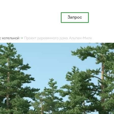
Запрос
с котельной
Проект деревянного дома Альпен-Милк