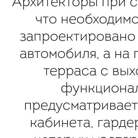
Архитекторы при с
что необходимо
запроектировано 
автомобиля, а на
терраса с вых
функционал
предусматривает
кабинета, гарде