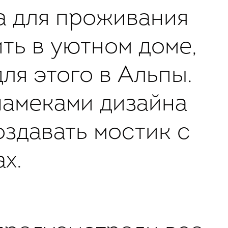
а для проживания
ить в уютном доме,
ля этого в Альпы.
намеками дизайна
здавать мостик с
х.