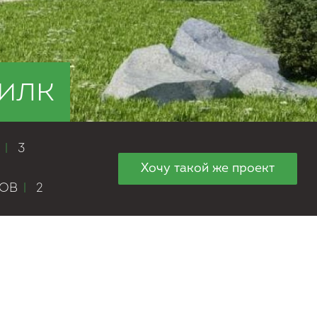
илк
Н
|
3
Хочу такой же проект
ЛОВ
|
2