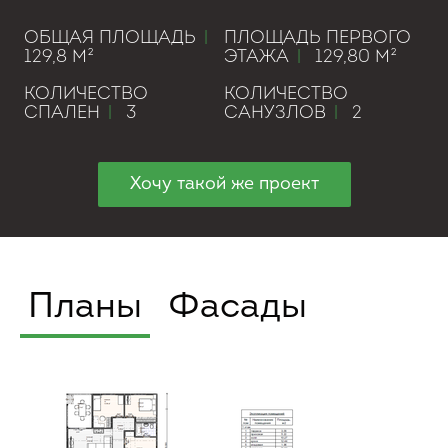
ОБЩАЯ ПЛОЩАДЬ
|
ПЛОЩАДЬ ПЕРВОГО
129,8 М²
ЭТАЖА
|
129,80 М²
КОЛИЧЕСТВО
КОЛИЧЕСТВО
СПАЛЕН
|
3
САНУЗЛОВ
|
2
Хочу такой же проект
Планы
Фасады