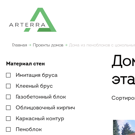
Главная
Проекты домов
Дома из пеноблоков с цокольны
До
Материал стен
Имитация бруса
эт
Клееный брус
Газобетонный блок
Сортиро
Облицовочный кирпич
Каркасный контур
Пеноблок