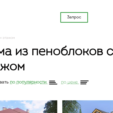
Запрос
м этажом
ма из пеноблоков 
ажом
вать
по популярности
по цене